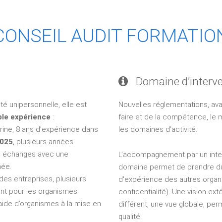
CONSEIL AUDIT FORMATIO
Domaine d’interv
é unipersonnelle, elle est
Nouvelles réglementations, ava
le expérience
:
faire et de la compétence, le 
ine, 8 ans d’expérience dans
les domaines d'activité.
7025
, plusieurs années
x, échanges avec une
L’accompagnement par un inter
née.
domaine permet de prendre du 
des entreprises, plusieurs
d'expérience des autres orga
t pour les organismes
confidentialité). Une vision ex
aide d’organismes à la mise en
différent, une vue globale, per
qualité.