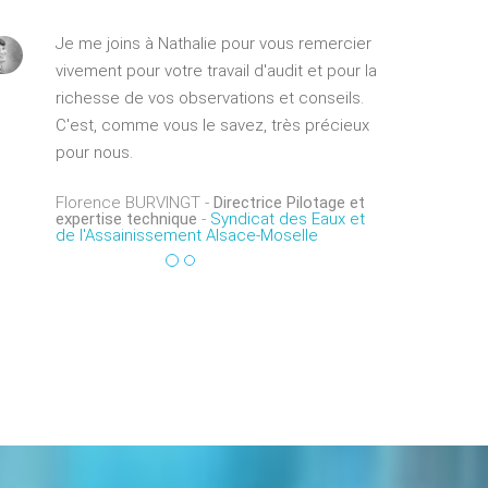
Je n'ai pas de commentaire non plus
Je me joins à Nathalie pour vous remercier
sur le rapport. Je vous remercie pour
vivement pour votre travail d'audit et pour la
votre réactivité ainsi que pour la qualité
richesse de vos observations et conseils.
de ce rapport (complet et précis).
C'est, comme vous le savez, très précieux
pour nous.
Noura Kassidi -
Ingénieur qualité
-
CHSF
Florence BURVINGT -
Directrice Pilotage et
expertise technique
-
Syndicat des Eaux et
de l'Assainissement Alsace-Moselle