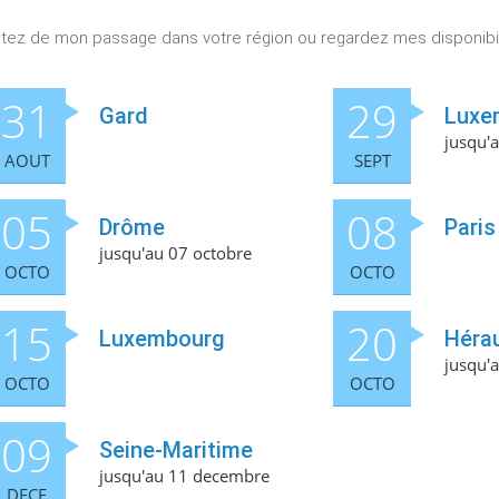
itez de mon passage dans votre région ou regardez mes disponibil
31
29
Gard
Luxe
jusqu'
AOUT
SEPT
05
08
Drôme
Paris
jusqu'au 07 octobre
OCTO
OCTO
15
20
Luxembourg
Hérau
jusqu'
OCTO
OCTO
09
Seine-Maritime
jusqu'au 11 decembre
DECE