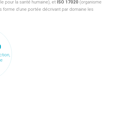
le pour la santé humaine), et
ISO 17020
(organisme
us forme d’une portée décrivant par domaine les
0
tion,
le