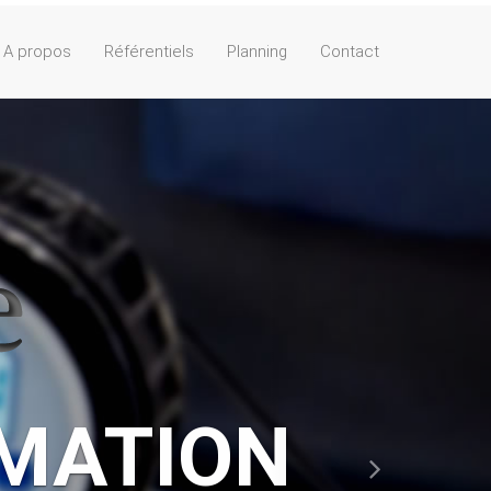
A propos
Référentiels
Planning
Contact
ONFIANCE
alonnages et d'essais
tion, métrologie légale