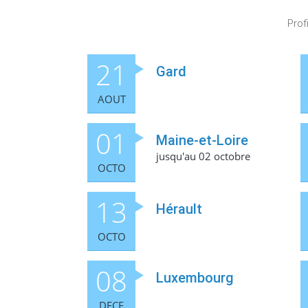
Prof
21
Gard
AOUT
01
Maine-et-Loire
jusqu'au 02 octobre
OCTO
13
Hérault
OCTO
08
Luxembourg
DECE