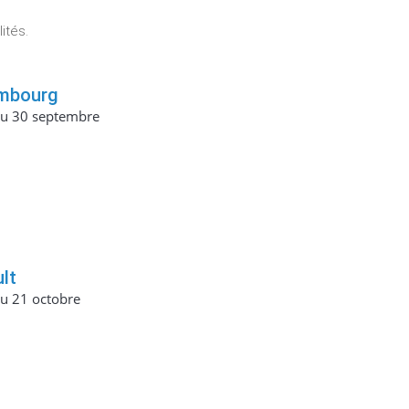
ités.
mbourg
au 30 septembre
lt
au 21 octobre